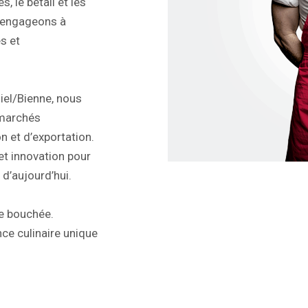
, le bétail et les
s engageons à
s et
iel/Bienne, nous
 marchés
n et d’exportation.
 et innovation pour
d’aujourd’hui.
ue bouchée.
ce culinaire unique